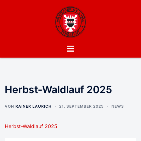
Zum
Inhalt
springen
Menü
umschalten
Herbst-Waldlauf 2025
VON
RAINER LAURICH
21. SEPTEMBER 2025
NEWS
Herbst-Waldlauf 2025