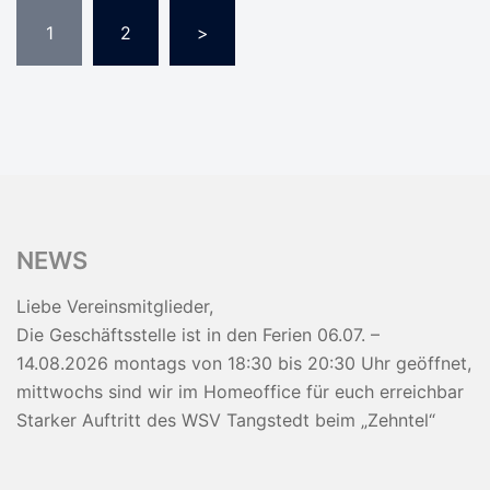
Seitennummerierung
1
2
>
der
Beiträge
NEWS
Liebe Vereinsmitglieder,
Die Geschäftsstelle ist in den Ferien 06.07. –
14.08.2026 montags von 18:30 bis 20:30 Uhr geöffnet,
mittwochs sind wir im Homeoffice für euch erreichbar
Starker Auftritt des WSV Tangstedt beim „Zehntel“