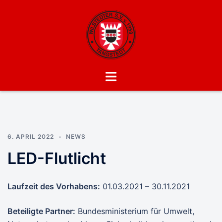
Zum
Inhalt
springen
wsv-
Menü
tangstedt.de
umschalten
6. APRIL 2022
NEWS
LED-Flutlicht
Laufzeit des Vorhabens:
01.03.2021 – 30.11.2021
Beteiligte Partner:
Bundesministerium für Umwelt,