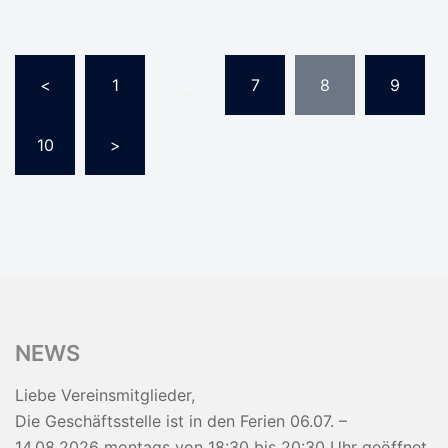
Seitennummerierung
<
1
…
7
8
9
der
Beiträge
10
>
NEWS
Liebe Vereinsmitglieder,
Die Geschäftsstelle ist in den Ferien 06.07. –
14.08.2026 montags von 18:30 bis 20:30 Uhr geöffnet,