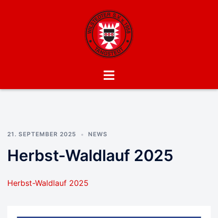
Zum
Inhalt
springen
wsv-
Menü
tangstedt.de
umschalten
21. SEPTEMBER 2025
NEWS
Herbst-Waldlauf 2025
Herbst-Waldlauf 2025