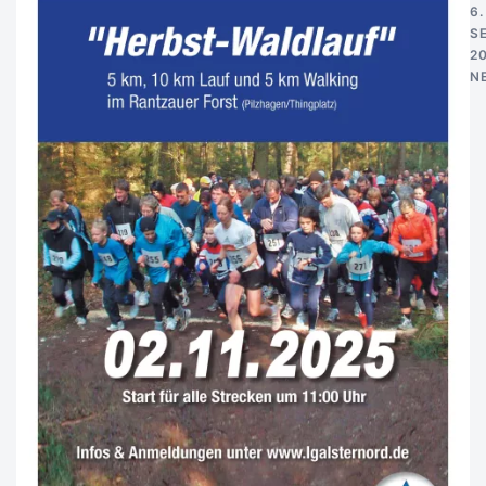
6.
S
2
N