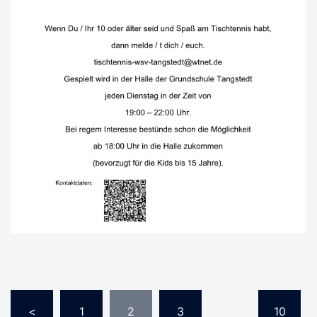
Seitennummerierung
<
1
2
3
…
10